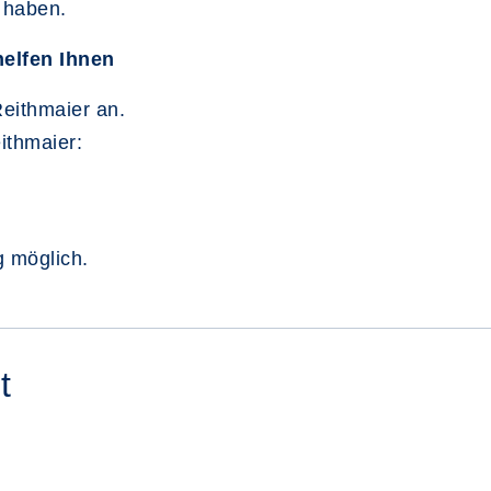
 haben.
helfen Ihnen
Reithmaier an.
ithmaier:
g möglich.
t