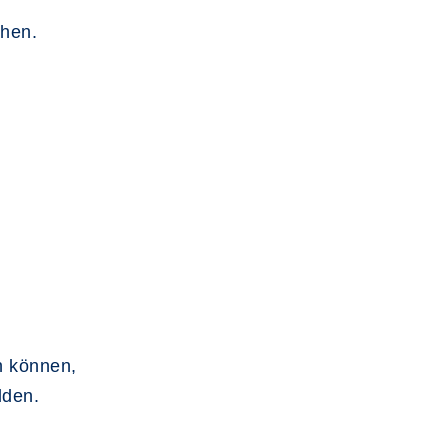
chen.
?
 können,
lden.