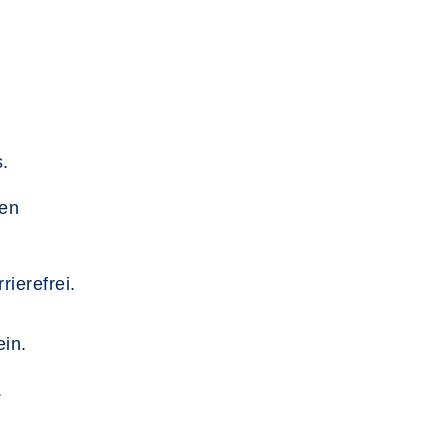
.
.
hen
rierefrei.
in.
.