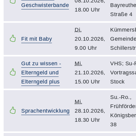
08.10.2026,
Geschwisterbande
Bayreuthe
18.00 Uhr
Straße 4
Di.
Kümmersb
Fit mit Baby
20.10.2026,
Gemeinde
9.00 Uhr
Schillerst
Gut zu wissen -
Mi.
VHS; Su-
Elterngeld und
21.10.2026,
Vortragssa
Elterngeld plus
15.00 Uhr
Stock
Su.-Ro.,
Mi.
Frühförder
Sprachentwicklung
28.10.2026,
Königsber
18.30 Uhr
38