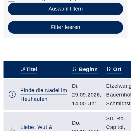
Auswahl filtern
Filter leeren
Titel
Beginn
Ort
–
Di.
Etzelwang
Finde die Nadel im
29.09.2026,
Bauernhof
Heuhaufen
14.00 Uhr
Schmidtst
Su.-Ro.,
Do.
Liebe, Wut &
Capitol,