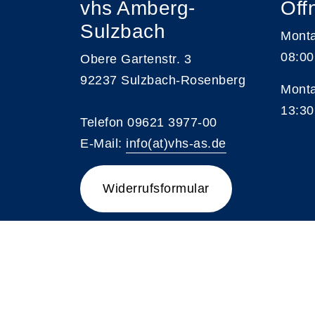
vhs Amberg-
Öff
Sulzbach
Monta
08:00
Obere Gartenstr. 3
92237 Sulzbach-Rosenberg
Monta
13:30
Telefon 09621 3977-00
E-Mail:
info(at)vhs-as.de
Widerrufsformular
A
Kontrast
Schriftgröße
A