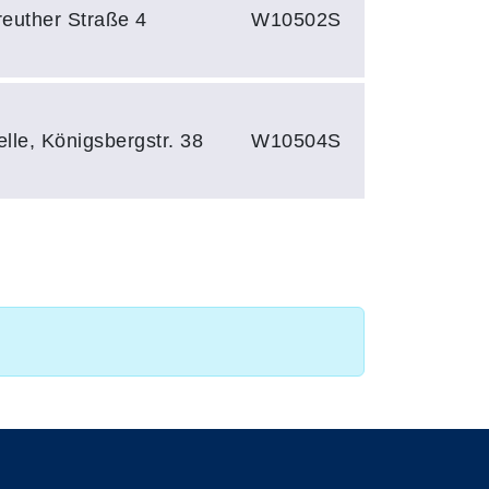
reuther Straße 4
W10502S
elle, Königsbergstr. 38
W10504S