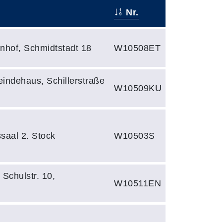
Nr.
nhof, Schmidtstadt 18
W10508ET
ndehaus, Schillerstraße
W10509KU
saal 2. Stock
W10503S
 Schulstr. 10,
W10511EN